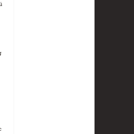
ú
g
c