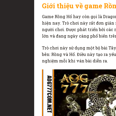
Giới thiệu về game Rồ
Game Rồng Hổ hay còn gọi là Dragon
hiện nay. Trò chơi này rất đơn giả
người chơi. Được phát triển bởi các
lớn và đang ngày càng phổ biến trê
Trò chơi này sử dụng một bộ bài Tây
bên: Rồng và Hổ. Điều này tạo ra yế
nghiệm mỗi khi ván bài diễn ra.