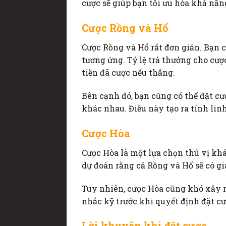
cược sẽ giúp bạn tối ưu hóa khả nă
Cược Rồng và Hổ
Cược Rồng và Hổ rất đơn giản. Bạn c
tương ứng. Tỷ lệ trả thưởng cho cược
tiền đã cược nếu thắng.
Bên cạnh đó, bạn cũng có thể đặt c
khác nhau. Điều này tạo ra tính lin
Cược Hòa
Cược Hòa là một lựa chọn thú vị khá
dự đoán rằng cả Rồng và Hổ sẽ có gi
Tuy nhiên, cược Hòa cũng khó xảy r
nhắc kỹ trước khi quyết định đặt c
Lời khuyên khi đặt cược