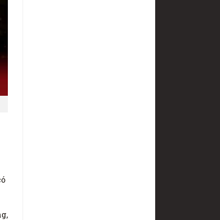
có
g,