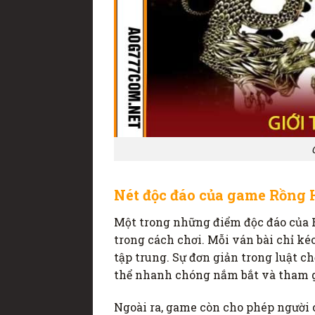
Nét độc đáo của game Rồng 
Một trong những điểm độc đáo của 
trong cách chơi. Mỗi ván bài chỉ ké
tập trung. Sự đơn giản trong luật 
thể nhanh chóng nắm bắt và tham g
Ngoài ra, game còn cho phép người c