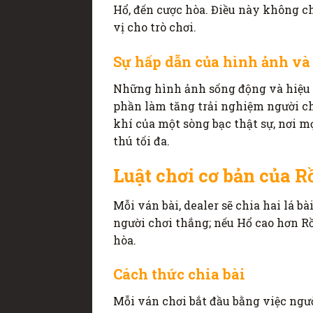
Hổ, đến cược hòa. Điều này không 
vị cho trò chơi.
Sự hấp dẫn của hình ảnh và
Những hình ảnh sống động và hiệu
phần làm tăng trải nghiệm người ch
khí của một sòng bạc thật sự, nơi m
thú tối đa.
Luật chơi cơ bản của 
Mỗi ván bài, dealer sẽ chia hai lá 
người chơi thắng; nếu Hổ cao hơn Rồ
hòa.
Cách thức chia bài
Mỗi ván chơi bắt đầu bằng việc ngườ