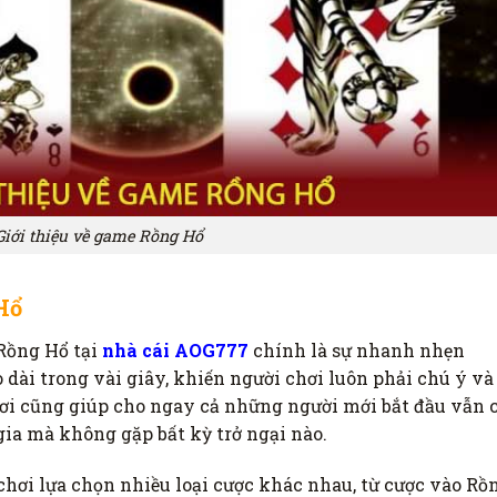
Giới thiệu về game Rồng Hổ
Hổ
Rồng Hổ tại
nhà cái AOG777
chính là sự nhanh nhẹn
o dài trong vài giây, khiến người chơi luôn phải chú ý và
chơi cũng giúp cho ngay cả những người mới bắt đầu vẫn 
ia mà không gặp bất kỳ trở ngại nào.
hơi lựa chọn nhiều loại cược khác nhau, từ cược vào Rồn