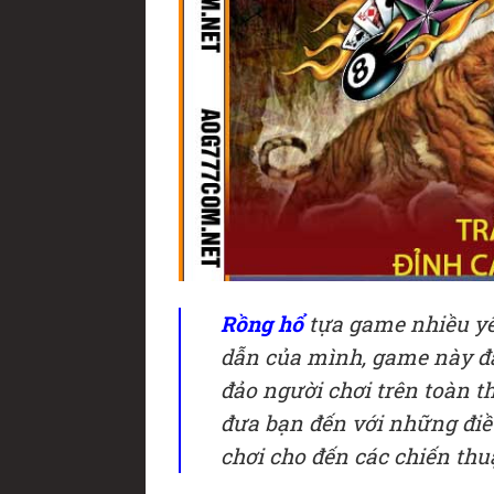
Rồng hổ
tựa game nhiều yê
dẫn của mình, game này đ
đảo người chơi trên toàn thế
đưa bạn đến với những điều
chơi cho đến các chiến thuậ