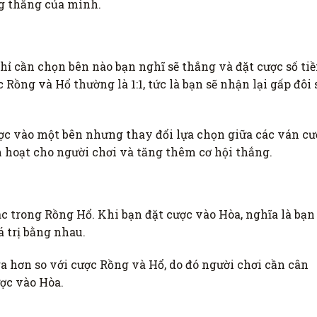
ng thắng của mình.
hỉ cần chọn bên nào bạn nghĩ sẽ thắng và đặt cược số ti
 Rồng và Hổ thường là 1:1, tức là bạn sẽ nhận lại gấp đôi 
ược vào một bên nhưng thay đổi lựa chọn giữa các ván cư
h hoạt cho người chơi và tăng thêm cơ hội thắng.
c trong Rồng Hổ. Khi bạn đặt cược vào Hòa, nghĩa là bạn
á trị bằng nhau.
a hơn so với cược Rồng và Hổ, do đó người chơi cần cân
ược vào Hòa.