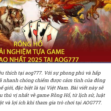
u thích tại aog777. Với sự phong phú và hấp
ã nhanh chóng chiếm được cảm tình của đông
 giới, đặc biệt là tại Việt Nam. Bài viết này sẽ
 thú vị nhất về game Rồng Hổ, từ lịch sử, luật
t và lợi ích khi tham gia trò chơi tại AOG777.