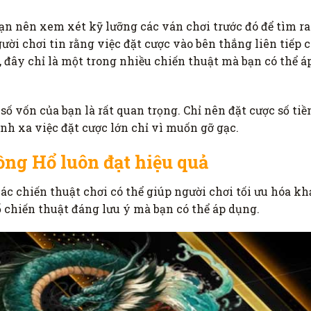
ạn nên xem xét kỹ lưỡng các ván chơi trước đó để tìm ra
ời chơi tin rằng việc đặt cược vào bên thắng liên tiếp c
 đây chỉ là một trong nhiều chiến thuật mà bạn có thể á
số vốn của bạn là rất quan trọng. Chỉ nên đặt cược số tiề
nh xa việc đặt cược lớn chỉ vì muốn gỡ gạc.
ồng Hổ luôn đạt hiệu quả
c chiến thuật chơi có thể giúp người chơi tối ưu hóa kh
 chiến thuật đáng lưu ý mà bạn có thể áp dụng.