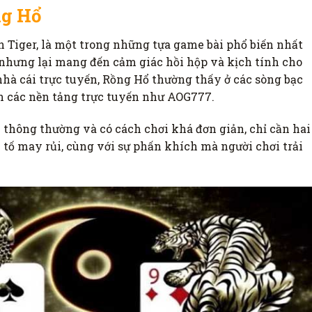
ng Hổ
 Tiger, là một trong những tựa game bài phổ biến nhất
n nhưng lại mang đến cảm giác hồi hộp và kịch tính cho
 nhà cái trực tuyến, Rồng Hổ thường thấy ở các sòng bạc
n các nền tảng trực tuyến như AOG777.
 thông thường và có cách chơi khá đơn giản, chỉ cần hai
u tố may rủi, cùng với sự phấn khích mà người chơi trải