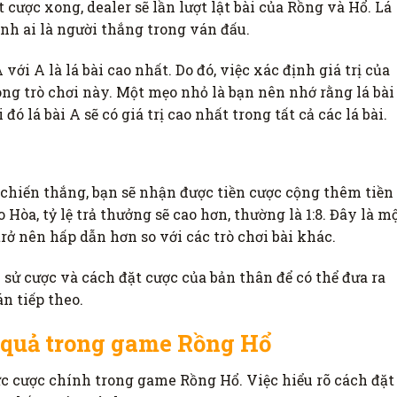
t cược xong, dealer sẽ lần lượt lật bài của Rồng và Hổ. Lá
định ai là người thắng trong ván đấu.
với A là lá bài cao nhất. Do đó, việc xác định giá trị của
rong trò chơi này. Một mẹo nhỏ là bạn nên nhớ rằng lá bài
 đó lá bài A sẽ có giá trị cao nhất trong tất cả các lá bài.
chiến thắng, bạn sẽ nhận được tiền cược cộng thêm tiền
Hòa, tỷ lệ trả thưởng sẽ cao hơn, thường là 1:8. Đây là m
ở nên hấp dẫn hơn so với các trò chơi bài khác.
 sử cược và cách đặt cược của bản thân để có thể đưa ra
n tiếp theo.
u quả trong game Rồng Hổ
ức cược chính trong game Rồng Hổ. Việc hiểu rõ cách đặt